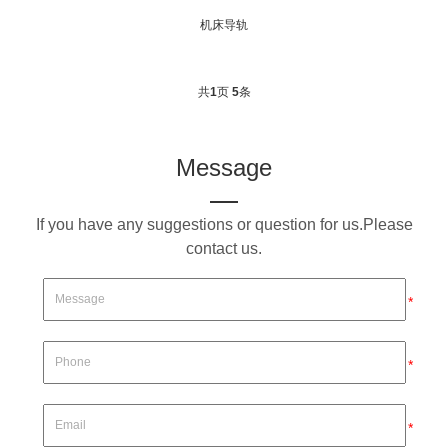
机床导轨
共
1
页
5
条
Message
If you have any suggestions or question for us.Please
contact us.
*
*
*